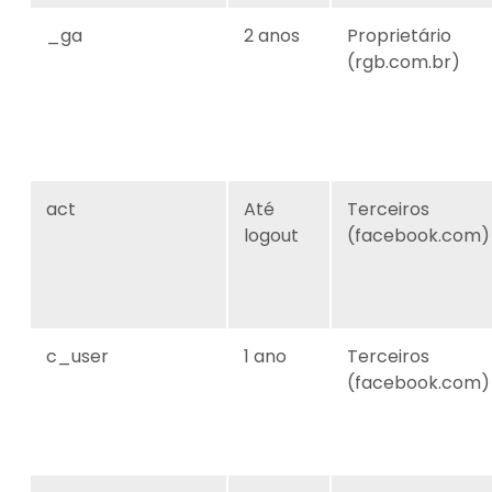
_ga
2 anos
Proprietário
(rgb.com.br)
act
Até
Terceiros
logout
(facebook.com)
c_user
1 ano
Terceiros
(facebook.com)