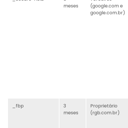
meses
(google.com e
google.com.br)
_fbp
3
Proprietário
meses
(rgb.com.br)