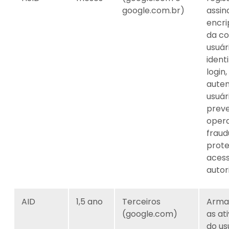
google.com.br)
assin
encri
da co
usuár
identi
login,
auten
usuár
preve
oper
fraud
prot
aces
autor
AID
1,5 ano
Terceiros
Arma
(google.com)
as at
do us