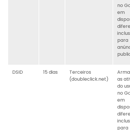
no G
em
dispo
difer
inclus
para
anúnc
publi
DSID
15 dias
Terceiros
Arma
(doubleclick.net)
as at
do us
no G
em
dispo
difer
inclus
para