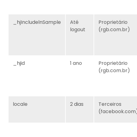
_hjIncludelnSample
Até
Proprietário
logout
(rgb.com.br)
_hjid
1 ano
Proprietário
(rgb.com.br)
locale
2 dias
Terceiros
(facebook.com