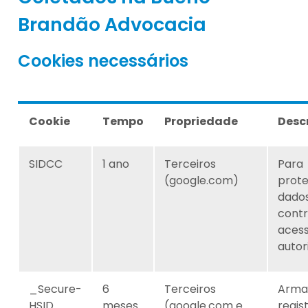
Brandão Advocacia
Cookies necessários
Cookie
Tempo
Propriedade
Desc
SIDCC
1 ano
Terceiros
Para
(google.com)
prote
dado
cont
aces
autor
_Secure-
6
Terceiros
Arma
HSID
meses
(google.com e
regis