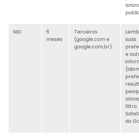
anúnc
publi
NID
6
Terceiros
Lemb
meses
(google.com e
suas
google.com.br)
prefe
e out
info
(idio
prefe
resul
pesqu
ativa
filtro
Safe
do Go