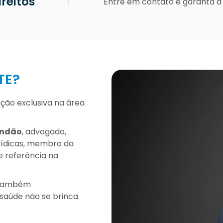
reitos
Entre em contato e garanta a
TE?
ão exclusiva na área
andão
, advogado,
urídicas, membro da
e referência na
o também
saúde não se brinca.