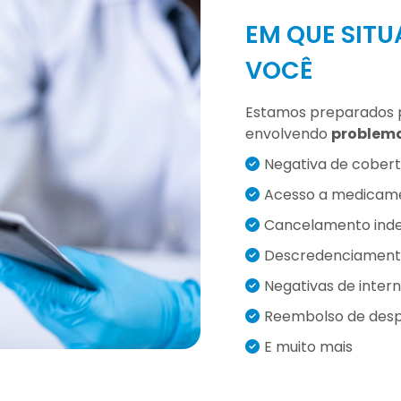
EM QUE SIT
VOCÊ
Estamos preparados pa
envolvendo
problema
Negativa de cober
Acesso a medicame
Cancelamento inde
Descredenciamento 
Negativas de inter
Reembolso de des
E muito mais